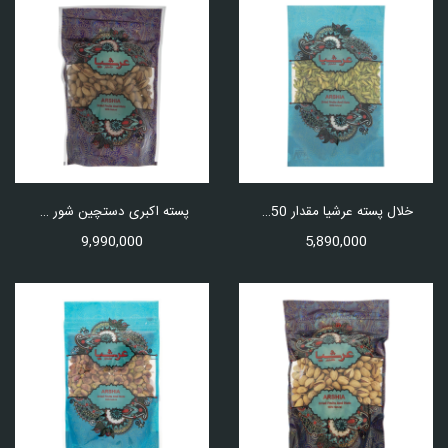
خلال پسته عرشیا مقدار 250 گرم
پسته اکبری دستچین شور عرشیا 750 گرم
9,990,000
5,890,000