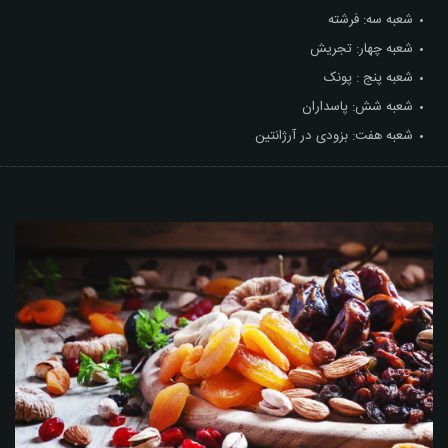
شعبه سه: فرشته
شعبه چهار: تجریش
شعبه پنج : پونک
شعبه شش: پاسداران
شعبه هفت: بزودی در آرژانتین