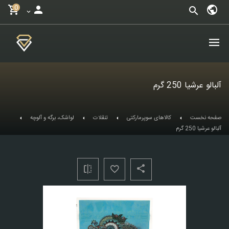
0
آلبالو عرشیا 250 گرم
صفحه نخست
کالاهای سوپرمارکتی
تنقلات
لواشک، برگه و آلوچه
آلبالو عرشیا 250 گرم